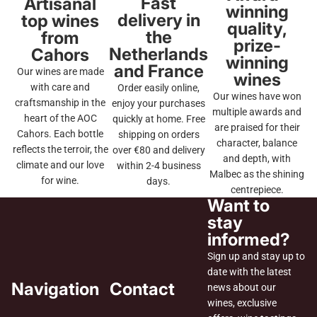
Fast
Artisanal
winning
delivery in
top wines
quality,
the
from
prize-
Netherlands
Cahors
winning
and France
Our wines are made
wines
with care and
Order easily online,
Our wines have won
craftsmanship in the
enjoy your purchases
multiple awards and
heart of the AOC
quickly at home. Free
are praised for their
Cahors. Each bottle
shipping on orders
character, balance
reflects the terroir, the
over €80 and delivery
and depth, with
climate and our love
within 2-4 business
Malbec as the shining
for wine.
days.
centrepiece.
Want to
stay
informed?
Sign up and stay up to
date with the latest
Navigation
Contact
news about our
wines, exclusive