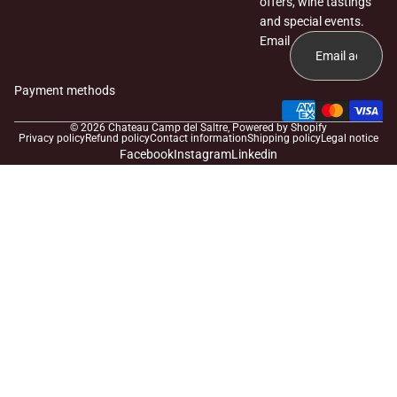
offers, wine tastings
and special events.
Email
Payment methods
© 2026
Chateau Camp del Saltre
, Powered by Shopify
Privacy policy
Refund policy
Contact information
Shipping policy
Legal notice
Facebook
Instagram
Linkedin