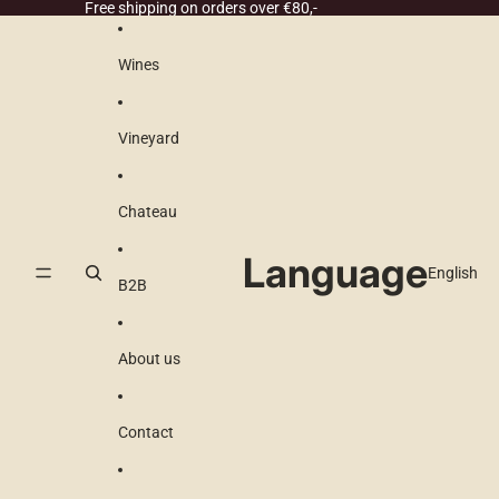
Skip to content
Free shipping on orders over €80,-
Wines
Vineyard
Chateau
Language
B2B
About us
Contact