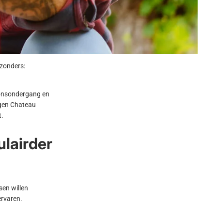
jzonders:
 zonsondergang en
igen
Chateau
t.
lairder
sen willen
ervaren.