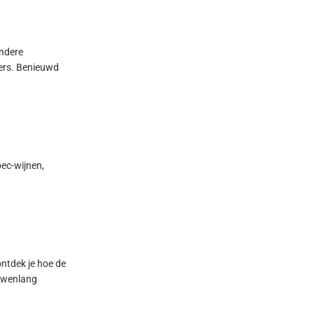
ondere
ders. Benieuwd
bec-wijnen,
ontdek je hoe de
euwenlang