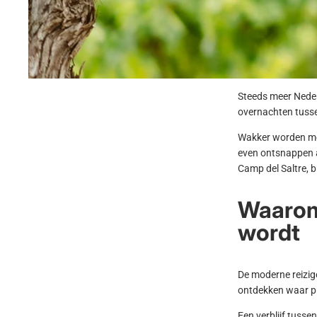
Steeds meer Neder
overnachten tusse
Wakker worden met
even ontsnappen a
Camp del Saltre
, 
Waarom 
wordt
De moderne reizig
ontdekken waar pr
Een verblijf tusse