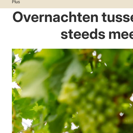
Plus
Overnachten tusse
steeds mee