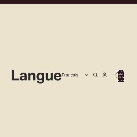
Langue
Nombre
total
d’articles
0
dans le
panier: 0