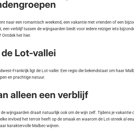
endengroepen
bent naar een romantisch weekend, een vakantie met vrienden of een bijz
, een verblijf tussen de wijngaarden biedt voor iedere reiziger iets bijzon
? Ontdek het
hier
.
de Lot-vallei
idwest-Frankrijk ligt de Lot-vallei. Een regio die bekendstaat om haar Mal
pen en prachtige natuur.
n alleen een verblijf
n de wijngaarden draait natuurlijk ook om de wijn zelf. Tijdens je vakantie 
welke invloed het terroir heeft op de smaak en waarom de Lot-streek al e
ar karaktervolle Malbec-wijnen.