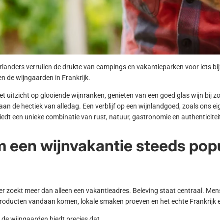
landers verruilen de drukte van campings en vakantieparken voor iets bi
n de wijngaarden in Frankrijk.
 uitzicht op glooiende wijnranken, genieten van een goed glas wijn bij
an de hectiek van alledag. Een verblijf op een wijnlandgoed, zoals ons e
biedt een unieke combinatie van rust, natuur, gastronomie en authenticitei
een wijnvakantie steeds popu
er zoekt meer dan alleen een vakantieadres. Beleving staat centraal. Men
oducten vandaan komen, lokale smaken proeven en het echte Frankrijk 
n de wijngaarden biedt precies dat.