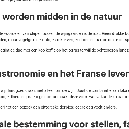
 worden midden in de natuur
te voordelen van slapen tussen de wijngaarden is de rust. Geen drukke b
en, maar vogelgeluiden, uitgestrekte vergezichten en ruimte om te onts
begint de dag met een kop koffie op het terras terwijl de ochtendzon lan
astronomie en het Franse leve
n wijnlandgoed draait niet alleen om de wijn. Juist de combinatie van loka
lange diners en prachtige natuur maakt deze vorm van vakantie zo aantre
rij tot een bezoek aan pittoreske dorpjes: iedere dag voelt anders.
ale bestemming voor stellen, f