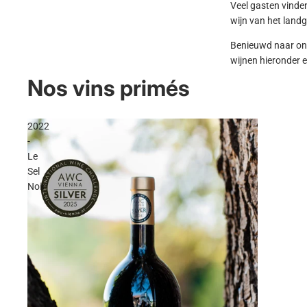
Veel gasten vinde
wijn van het land
Benieuwd naar onz
wijnen hieronder e
Nos vins primés
2022
-
Le
Sel
Noir