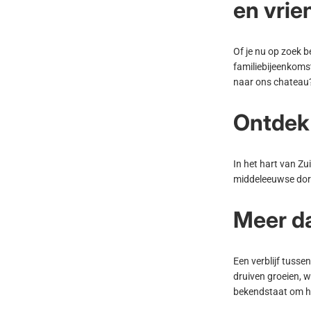
en vri
Of je nu op zoek 
familiebijeenkomst
naar ons chateau
Ontdek 
In het hart van Zu
middeleeuwse dor
Meer da
Een verblijf tusse
druiven groeien, 
bekendstaat om ha