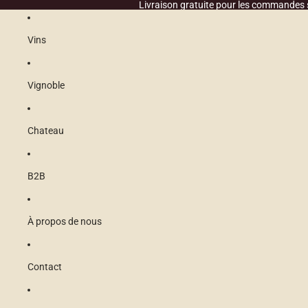
Ignorer et passer au contenu
Livraison gratuite pour les commandes 
Vins
Vignoble
Chateau
B2B
À propos de nous
Contact