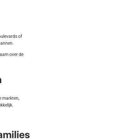
oulevards of
pannen.
gzaam over de
n
le markten,
kkelijk.
amilies