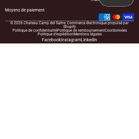
Moyens de paiement
© 2026
Chateau Camp del Saltre
, Commerce électronique propulsé par
Shopify
Politique de confidentialité
Politique de remboursement
Coordonnées
Politique d’expédition
Mentions légales
Facebook
Instagram
Linkedin