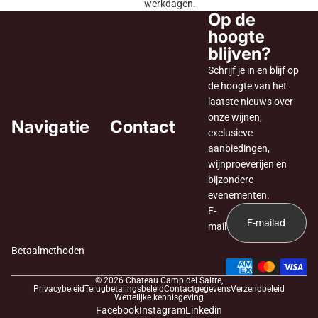
werkdagen.
Op de
hoogte
blijven?
Schrijf je in en blijf op
de hoogte van het
laatste nieuws over
onze wijnen,
Navigatie
Contact
exclusieve
aanbiedingen,
wijnproeverijen en
bijzondere
evenementen.
E-
mail
Betaalmethoden
© 2026
Chateau Camp del Saltre
,
Privacybeleid
Terugbetalingsbeleid
Contactgegevens
Verzendbeleid
Wettelijke kennisgeving
Facebook
Instagram
Linkedin