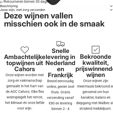
Retourneren binnen 30 dagen
Beschrijving
Jouw wijn, met zorg verzonden
Deze wijnen vallen
misschien ook in de smaak
Snelle
Bekroonde
Ambachtelijke
levering in
kwaliteit,
topwijnen uit
Nederland
prijswinnend
Cahors
en
wijnen
Frankrijk
Onze wijnen worden met
zorg en vakmanschap
Onze wijnen zijn
Bestel eenvoudig
gemaakt in het hart van
meermaals bekroond e
online, geniet snel
de AOC Cahors. Elke fles
geroemd om hun
thuis. Gratis
weerspiegelt het terroir,
karakter, balans en
verzending vanaf
het klimaat én onze liefde
diepgang met Malbec a
€80 en levering
voor wijn.
stralend middelpunt.
binnen 2 - 4