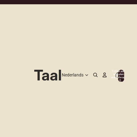
Taal
Totaal aantal
artikelen in
0
winkelwagen:
0