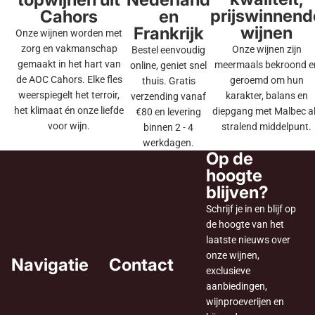
prijswinnend
Cahors
en
wijnen
Frankrijk
Onze wijnen worden met
zorg en vakmanschap
Onze wijnen zijn
Bestel eenvoudig
gemaakt in het hart van
meermaals bekroond e
online, geniet snel
de AOC Cahors. Elke fles
geroemd om hun
thuis. Gratis
weerspiegelt het terroir,
karakter, balans en
verzending vanaf
het klimaat én onze liefde
diepgang met Malbec a
€80 en levering
voor wijn.
stralend middelpunt.
binnen 2 - 4
werkdagen.
Op de
hoogte
blijven?
Schrijf je in en blijf op
de hoogte van het
laatste nieuws over
onze wijnen,
Navigatie
Contact
exclusieve
aanbiedingen,
wijnproeverijen en