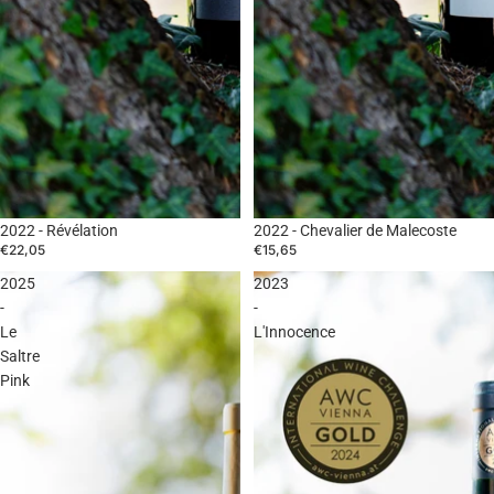
2022 - Révélation
2022 - Chevalier de Malecoste
€22,05
€15,65
2025
2023
-
-
Le
L'Innocence
Saltre
Pink