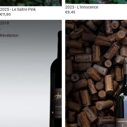
2023 - L'Innocence
2025 - Le Saltre Pink
€9,45
€11,90
2018
Proefpakket
-
Rood
Révélation