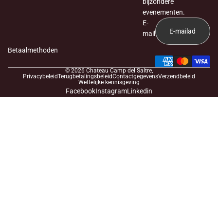
bijzondere
evenementen.
E-
mail
Betaalmethoden
© 2026
Chateau Camp del Saltre
,
Privacybeleid
Terugbetalingsbeleid
Contactgegevens
Verzendbeleid
Wettelijke kennisgeving
Facebook
Instagram
Linkedin