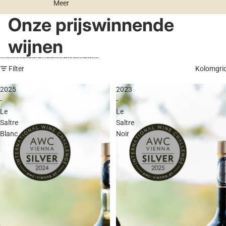
Meer
Onze prijswinnende
wijnen
Meteen naar lijst met resultaten
Filter
Kolomgri
2025
2023
-
-
Le
Le
Saltre
Saltre
Blanc
Noir