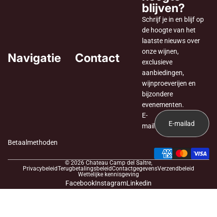
blijven?
Schrijf je in en blijf op
de hoogte van het
laatste nieuws over
onze wijnen,
Navigatie
Contact
exclusieve
aanbiedingen,
wijnproeverijen en
bijzondere
evenementen.
E-
mail
Betaalmethoden
© 2026
Chateau Camp del Saltre
,
Privacybeleid
Terugbetalingsbeleid
Contactgegevens
Verzendbeleid
Wettelijke kennisgeving
Facebook
Instagram
Linkedin