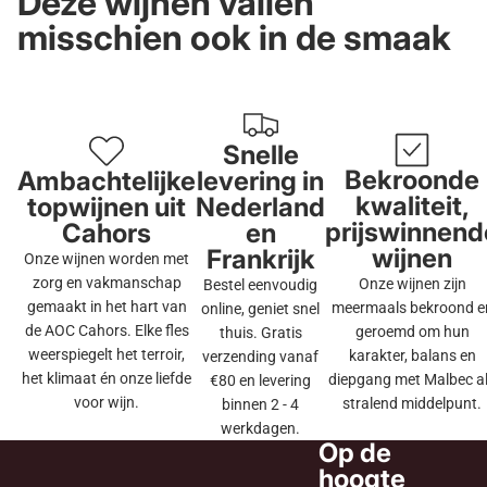
Deze wijnen vallen
misschien ook in de smaak
Snelle
Bekroonde
Ambachtelijke
levering in
kwaliteit,
topwijnen uit
Nederland
prijswinnend
Cahors
en
wijnen
Frankrijk
Onze wijnen worden met
zorg en vakmanschap
Onze wijnen zijn
Bestel eenvoudig
gemaakt in het hart van
meermaals bekroond e
online, geniet snel
de AOC Cahors. Elke fles
geroemd om hun
thuis. Gratis
weerspiegelt het terroir,
karakter, balans en
verzending vanaf
het klimaat én onze liefde
diepgang met Malbec a
€80 en levering
voor wijn.
stralend middelpunt.
binnen 2 - 4
werkdagen.
Op de
hoogte